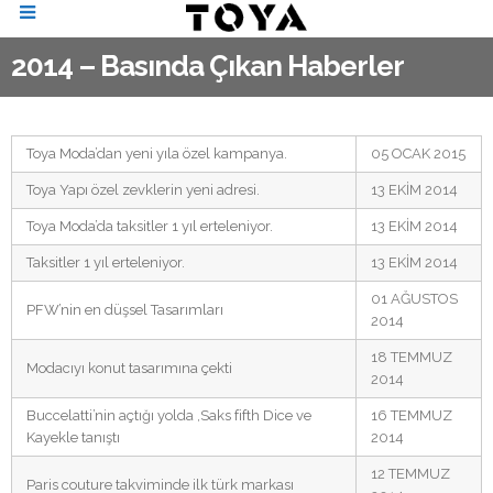
2014 – Basında Çıkan Haberler
Toya Moda’dan yeni yıla özel kampanya.
05 OCAK 2015
Toya Yapı özel zevklerin yeni adresi.
13 EKİM 2014
Toya Moda’da taksitler 1 yıl erteleniyor.
13 EKİM 2014
Taksitler 1 yıl erteleniyor.
13 EKİM 2014
01 AĞUSTOS
PFW’nin en düşsel Tasarımları
2014
18 TEMMUZ
Modacıyı konut tasarımına çekti
2014
Buccelatti’nin açtığı yolda ,Saks fifth Dice ve
16 TEMMUZ
Kayekle tanıştı
2014
12 TEMMUZ
Paris couture takviminde ilk türk markası