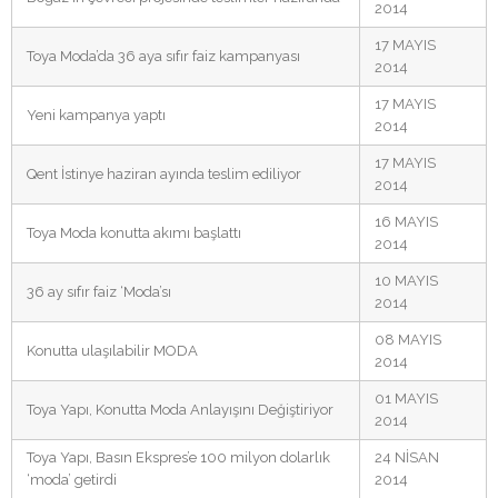
2014
17 MAYIS
Toya Moda’da 36 aya sıfır faiz kampanyası
2014
17 MAYIS
Yeni kampanya yaptı
2014
17 MAYIS
Qent İstinye haziran ayında teslim ediliyor
2014
16 MAYIS
Toya Moda konutta akımı başlattı
2014
10 MAYIS
36 ay sıfır faiz ‘Moda’sı
2014
08 MAYIS
Konutta ulaşılabilir MODA
2014
01 MAYIS
Toya Yapı, Konutta Moda Anlayışını Değiştiriyor
2014
Toya Yapı, Basın Ekspres’e 100 milyon dolarlık
24 NİSAN
‘moda’ getirdi
2014