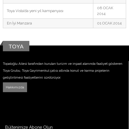
08 OCAK
Toya Vista’da yeni yıl kampanyası
2014
En İyi Manzara
01 OCAK 2014
TOYA
Topaloğlu Ailesi tarafından kurulan turizm ve inşaat alanında faaliyet gösteren
Toya Grubu, Toya Gayrimenkul çatısı altında konut ve karma projelerin
geliştirilmesi faaliyetlerini sürdürüyor.
Hakkımızda
Bültenimize Abone Olun