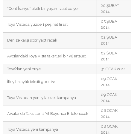
20 ŞUBAT
“Qent İstinye” akıllı bir yaşam vaat ediyor
2014
05 ŞUBAT
Toya Vista’da yüzde 1 peşinat fırsatı
2014
02 ŞUBAT
Denize karşı spor yaptıracak
2014
02 ŞUBAT
Avcılar’daki Toya Vista taksitleri bir yıl erteledi
2014
Toya’dan yeni proje
31 OCAK 2014
09 OCAK
İlk yılın aylık taksiti 900 lira
2014
09 OCAK
Toya Vista’dan yeni yıla özel kampanya
2014
08 OCAK
Avcılar’da Taksitleri 1 Yıl Boyunca Ertelenecek
2014
08 OCAK
Toya Vista’da yeni kampanya
2014