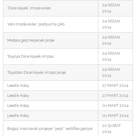
24 NİSAN
‘Dice Kayek’ imzalı evler
2014
24 NİSAN
Yeni moda evler ‘podyum’a çıktı
2014
24 NİSAN
Modası geçmeyecek proje
2014
24 NİSAN
Toya’ya Dice Kayek imzası
2014
24 NİSAN
Toya’dan Dice Kayek imzalı proje
2014
Leed’e Aday
27 MART 2014
Leed’e Aday
27 MART 2014
Leed’e Aday
01 MART 2014
Leed’e Aday
01 MART 2014
20 ŞUBAT
Boğaz manzaralı projeye “yeşil” sertifika geliyor
2014