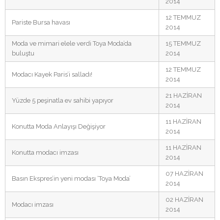
2014
12 TEMMUZ
Pariste Bursa havası
2014
Moda ve mimari elele verdi Toya Moda’da
15 TEMMUZ
buluştu
2014
12 TEMMUZ
Modacı Kayek Paris’i salladı!
2014
21 HAZİRAN
Yüzde 5 peşinatla ev sahibi yapıyor
2014
11 HAZİRAN
Konutta Moda Anlayışı Değişiyor
2014
11 HAZİRAN
Konutta modacı imzası
2014
07 HAZİRAN
Basın Ekspres’in yeni modası ‘Toya Moda’
2014
02 HAZİRAN
Modacı imzası
2014