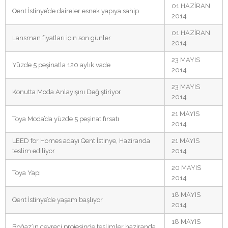
01 HAZİRAN
Qent İstinye’de daireler esnek yapıya sahip
2014
01 HAZİRAN
Lansman fiyatları için son günler
2014
23 MAYIS
Yüzde 5 peşinatla 120 aylık vade
2014
23 MAYIS
Konutta Moda Anlayışını Değiştiriyor
2014
21 MAYIS
Toya Moda’da yüzde 5 peşinat fırsatı
2014
LEED for Homes adayı Qent İstinye, Haziranda
21 MAYIS
teslim ediliyor
2014
20 MAYIS
Toya Yapı
2014
18 MAYIS
Qent İstinye’de yaşam başlıyor
2014
18 MAYIS
Boğaz’ın çevreci projesinde teslimler haziranda