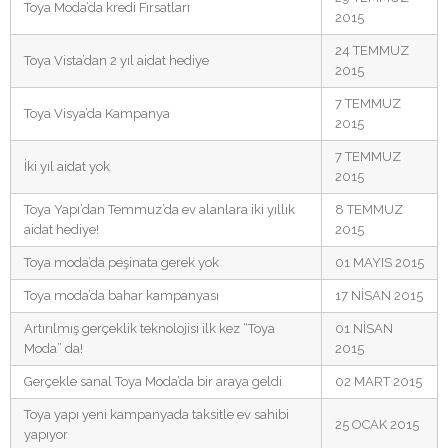
Toya Moda’da kredi Fırsatları
2015
24 TEMMUZ
Toya Vista’dan 2 yıl aidat hediye
2015
7 TEMMUZ
Toya Visya’da Kampanya
2015
7 TEMMUZ
İki yıl aidat yok
2015
Toya Yapı’dan Temmuz’da ev alanlara iki yıllık
8 TEMMUZ
aidat hediye!
2015
Toya moda’da peşinata gerek yok
01 MAYIS 2015
Toya moda’da bahar kampanyası
17 NİSAN 2015
Artırılmış gerçeklik teknolojisi ilk kez “Toya
01 NİSAN
Moda” da!
2015
Gerçekle sanal Toya Moda’da bir araya geldi
02 MART 2015
Toya yapı yeni kampanyada taksitle ev sahibi
25 OCAK 2015
yapıyor