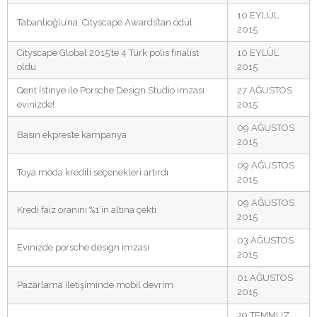
10 EYLÜL
Tabanlıoğlu’na, Cityscape Awards’tan ödül
2015
Cityscape Global 2015’te 4 Türk polis finalist
10 EYLÜL
oldu
2015
Qent İstinye ile Porsche Design Studio imzası
27 AĞUSTOS
evinizde!
2015
09 AĞUSTOS
Basın ekpres’te kampanya
2015
09 AĞUSTOS
Toya moda kredili seçenekleri artırdı
2015
09 AĞUSTOS
Kredi faiz oranını %1’in altına çekti
2015
03 AĞUSTOS
Evinizde porsche design imzası
2015
01 AĞUSTOS
Pazarlama iletişiminde mobil devrim
2015
29 TEMMUZ