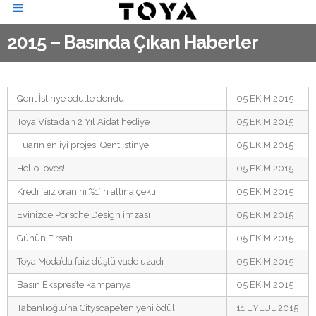
2015 – Basında Çıkan Haberler
Qent İstinye ödülle döndü
05 EKİM 2015
Toya Vista’dan 2 Yıl Aidat hediye
05 EKİM 2015
Fuarın en iyi projesi Qent İstinye
05 EKİM 2015
Hello loves!
05 EKİM 2015
Kredi faiz oranını %1’in altına çekti
05 EKİM 2015
Evinizde Porsche Design imzası
05 EKİM 2015
Günün Fırsatı
05 EKİM 2015
Toya Moda’da faiz düştü vade uzadı
05 EKİM 2015
Basın Ekspres’te kampanya
05 EKİM 2015
Tabanlıoğlu’na Cityscape’ten yeni ödül
11 EYLÜL 2015