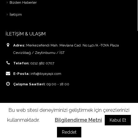
Bizden Haberler
İletişim
İLETİŞİM & ULAŞIM
Adres:
Merkezefendi Mah. Mevlana Cad. No:140/A -TOYA Plaza
Cevizlibağ / Zeytinburnu / İST
Telefon:
0212 582 0707
E-Posta:
info@toyayapi.com
Çalışma Saatleri:
09:00 - 18:00
Bu web sitesi deneyiminizi geliştirmek için çerezlerinizi
© Copyright 2016 - TOYA
kullanmaktadır.
Bilgilendirme Metni
Kabul Et
Reddet