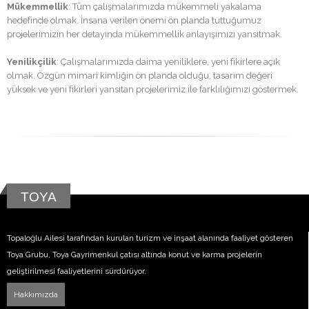
Mükemmellik
: Tüm çalışmalarımızda mükemmeli yakalama
hedefinde olmak. İnsana verilen önemi ön planda tuttuğumuz
projelerimizin her detayında mükemmellik anlayışımızı yansıtmak.
Yenilikçilik
: Çalışmalarımızda daima yeniliklere, yeni fikirlere açık
olmak. Özgün mimari kimliğin ön planda olduğu, tasarım değeri
yüksek ve yeni fikirleri yansıtan projelerimiz ile farklılığımızı göstermek.
TOYA
Topaloğlu Ailesi tarafından kurulan turizm ve inşaat alanında faaliyet gösteren
Toya Grubu, Toya Gayrimenkul çatısı altında konut ve karma projelerin
geliştirilmesi faaliyetlerini sürdürüyor.
Hakkımızda