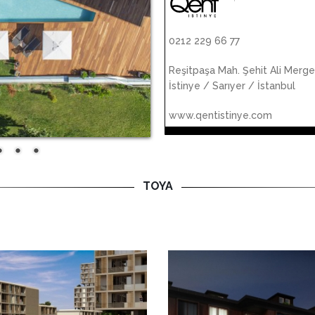
0212 229 66 77
Reşitpaşa Mah. Şehit Ali Merg
İstinye / Sarıyer / İstanbul
www.qentistinye.com
TOYA