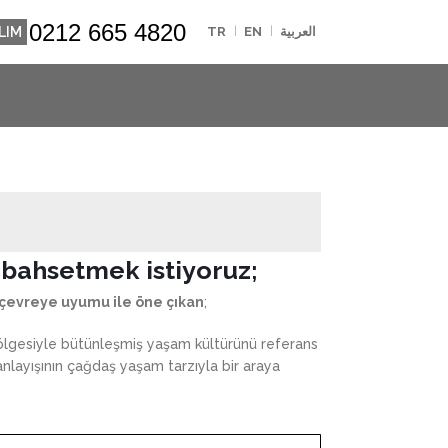
0212 665 4820
ALIM
TR
EN
العربية
 bahsetmek istiyoruz;
e çevreye uyumu ile öne çıkan
;
 bölgesiyle bütünleşmiş yaşam kültürünü referans
 anlayışının çağdaş yaşam tarzıyla bir araya