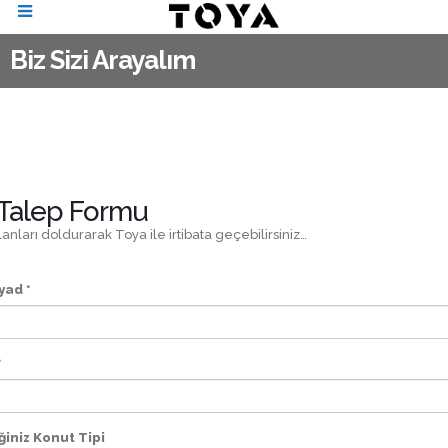
Biz Sizi Arayalım
i Talep Formu
lanları doldurarak Toya ile irtibata geçebilirsiniz…
yad *
*
ğiniz Konut Tipi