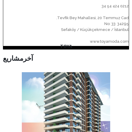
0212 424 54 34
Tevfik Bey Mahallesi, 20 Temmuz Cad.
No: 33 34295
Sefaköy / Küçükçekmece / İstanbul
www.toyamoda.com
TOYA
آخر
مشاريع